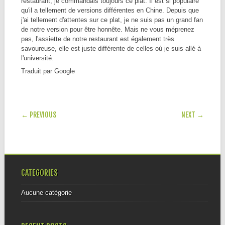
restaurant, je commandais toujours ce plat. Il est si populaire
qu'il a tellement de versions différentes en Chine. Depuis que
j'ai tellement d'attentes sur ce plat, je ne suis pas un grand fan
de notre version pour être honnête. Mais ne vous méprenez
pas, l'assiette de notre restaurant est également très
savoureuse, elle est juste différente de celles où je suis allé à
l'université.
Traduit par Google
POST NAVIGATION
← PREVIOUS
NEXT →
CATEGORIES
Aucune catégorie