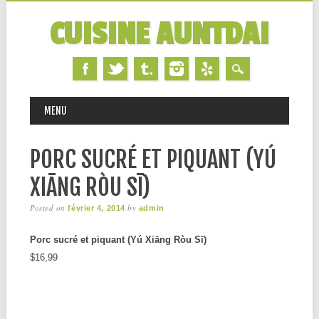
CUISINE AUNTDAI
MAIN MENU
Skip
MENU
to
content
PORC SUCRÉ ET PIQUANT (YÚ
XIĀNG RÒU SĪ)
Posted on
by
février 4, 2014
admin
Porc sucré et piquant (Yú Xiāng Ròu Sī)
$16,99