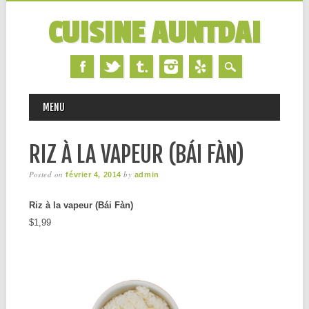
CUISINE AUNTDAI
MAIN MENU
Skip
MENU
to
content
RIZ À LA VAPEUR (BÁI FÀN)
Posted on
by
février 4, 2014
admin
Riz à la vapeur (Bái Fàn)
$1,99