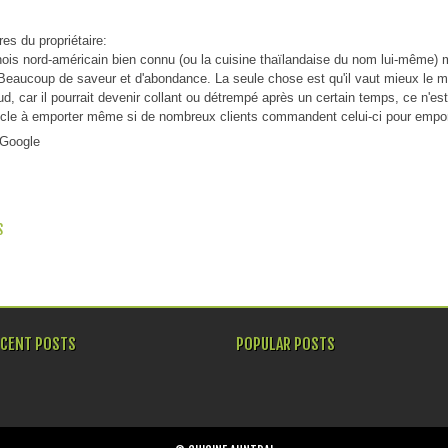
s du propriétaire:
nois nord-américain bien connu (ou la cuisine thaïlandaise du nom lui-même) m
 Beaucoup de saveur et d'abondance. La seule chose est qu'il vaut mieux le ma
d, car il pourrait devenir collant ou détrempé après un certain temps, ce n'est
ticle à emporter même si de nombreux clients commandent celui-ci pour empor
 Google
 NAVIGATION
S
ECENT POSTS
POPULAR POSTS