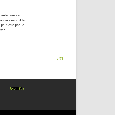
érite bien sa
nger quand il fait
 peut-être pas le
ter.
NEXT →
ARCHIVES