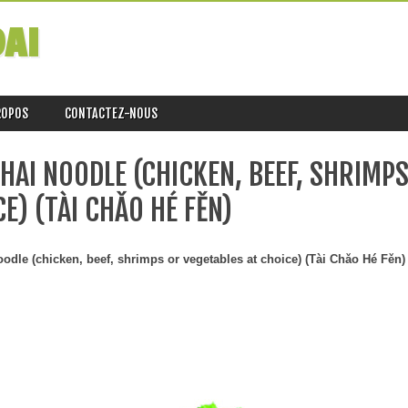
DAI
ROPOS
CONTACTEZ-NOUS
HAI NOODLE (CHICKEN, BEEF, SHRIMP
E) (TÀI CHǍO HÉ FĚN)
oodle (chicken, beef, shrimps or vegetables at choice) (Tài Chǎo Hé Fěn)