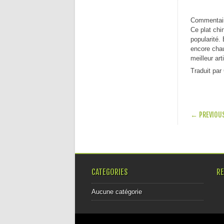
Commentaire
Ce plat chi
popularité.
encore chau
meilleur ar
Traduit par
POST
← PREVIOU
CATEGORIES
R
Aucune catégorie